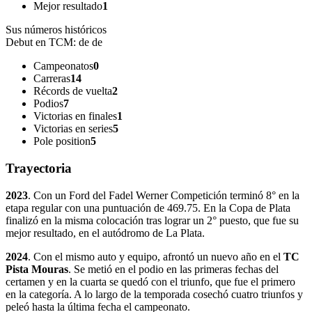
Mejor resultado
1
Sus números históricos
Debut en TCM:
de de
Campeonatos
0
Carreras
14
Récords de vuelta
2
Podios
7
Victorias en finales
1
Victorias en series
5
Pole position
5
Trayectoria
2023
. Con un Ford del Fadel Werner Competición terminó 8° en la
etapa regular con una puntuación de 469.75. En la Copa de Plata
finalizó en la misma colocación tras lograr un 2° puesto, que fue su
mejor resultado, en el autódromo de La Plata.
2024
. Con el mismo auto y equipo, afrontó un nuevo año en el
TC
Pista Mouras
. Se metió en el podio en las primeras fechas del
certamen y en la cuarta se quedó con el triunfo, que fue el primero
en la categoría. A lo largo de la temporada cosechó cuatro triunfos y
peleó hasta la última fecha el campeonato.