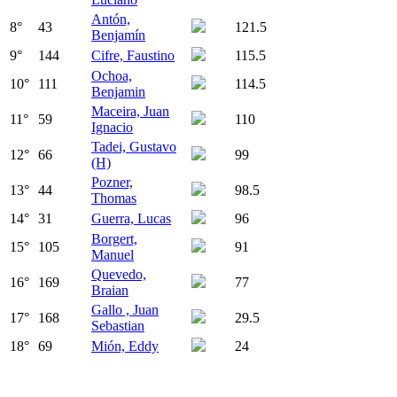
Antón,
8
°
43
121.5
Benjamín
9
°
144
Cifre, Faustino
115.5
Ochoa,
10
°
111
114.5
Benjamin
Maceira, Juan
11
°
59
110
Ignacio
Tadei, Gustavo
12
°
66
99
(H)
Pozner,
13
°
44
98.5
Thomas
14
°
31
Guerra, Lucas
96
Borgert,
15
°
105
91
Manuel
Quevedo,
16
°
169
77
Braian
Gallo , Juan
17
°
168
29.5
Sebastian
18
°
69
Mión, Eddy
24