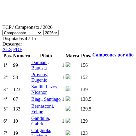
TCP
/
Campeonato
/ 2026
Disputadas
4
/
15
Descargar
XLS
PDF
Campeones por año
Pos.
Número
Piloto
Marca
Ptos.
Damiani,
1
°
99
1
156
Bautista
Provens,
2
°
53
1
152
Eugenio
Santilli Pazos,
3
°
123
139
Nicanor
4
°
67
Biagi, Santiago
1
138.5
Bernasconi,
5
°
133
129.5
Felipe
Gandulia,
6
°
10
1
129
Gabriel
Cotignola,
7
°
19
123
Luciano