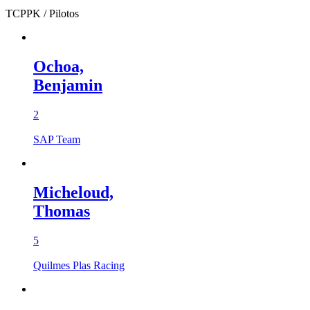
TCPPK
/ Pilotos
Ochoa,
Benjamin
2
SAP Team
Micheloud,
Thomas
5
Quilmes Plas Racing