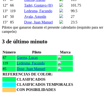
12
°
66
Tadei, Gustavo (H)
101.75
13
°
119
Ledesma, Facundo
99.5
14
°
50
Ayala, Agustín
27
15
°
85
Dose, Juan Manuel
23.5
Pilotos que ganaron durante el presente calendario (requisito para ser
campeón)
3 de último minuto
Número
Piloto
Marca
87
Guerra, Lucas
119
Ledesma, Facundo
85
Dose, Juan Manuel
REFERENCIAS DE COLOR:
CLASIFICADOS
CLASIFICADOS TEMPORALES
CON POSIBILIDADES