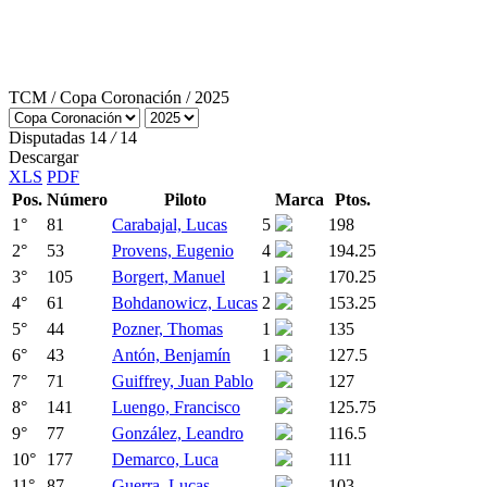
TCM
/
Copa Coronación
/ 2025
Disputadas
14
/
14
Descargar
XLS
PDF
Pos.
Número
Piloto
Marca
Ptos.
1
°
81
Carabajal, Lucas
5
198
2
°
53
Provens, Eugenio
4
194.25
3
°
105
Borgert, Manuel
1
170.25
4
°
61
Bohdanowicz, Lucas
2
153.25
5
°
44
Pozner, Thomas
1
135
6
°
43
Antón, Benjamín
1
127.5
7
°
71
Guiffrey, Juan Pablo
127
8
°
141
Luengo, Francisco
125.75
9
°
77
González, Leandro
116.5
10
°
177
Demarco, Luca
111
11
°
87
Guerra, Lucas
103